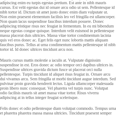
adipiscing enim eu turpis egestas pretium. Est ante in nibh mauris
cursus. Est velit egestas dui id ornare arcu odio ut sem. Pellentesque id
nibh tortor id. Dictum sit amet justo donec enim diam vulputate ut.
Non enim praesent elementum facilisis leo vel fringilla est ullamcorper.
Non quam lacus suspendisse faucibus interdum posuere. Donec
adipiscing tristique risus nec feugiat in fermentum. In eu mi bibendum
neque egestas congue quisque. Interdum velit euismod in pellentesque
massa placerat duis ultricies. Massa vitae tortor condimentum lacinia
quis vel eros donec ac. Eget felis eget nunc lobortis mattis aliquam
faucibus purus. Tellus at urna condimentum mattis pellentesque id nibh
tortor id. Id donec ultrices tincidunt arcu non.
Mauris cursus mattis molestie a iaculis at. Vulputate dignissim
suspendisse in est. Eros donec ac odio tempor orci dapibus ultrices in.
Suspendisse ultrices gravida dictum fusce ut placerat orci nulla
pellentesque. Turpis tincidunt id aliquet risus feugiat in. Ornare arcu
dui vivamus arcu. Sem fringilla ut morbi tincidunt augue interdum. Sed
pulvinar proin gravida hendrerit lectus. Ligula ullamcorper malesuada
proin libero nunc consequat. Vel pharetra vel turpis nunc. Volutpat
odio facilisis mauris sit amet massa vitae tortor. Risus viverra
adipiscing at in tellus integer feugiat scelerisque.
Felis donec et odio pellentesque diam volutpat commodo. Tempus urna
et pharetra pharetra massa massa ultricies. Tincidunt praesent semper