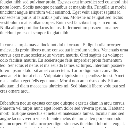
feugiat nibh sed pulvinar proin. Egestas erat imperdiet sed euismod nisi
porta lorem. Sociis natoque penatibus et magnis dis. Fringilla ut morbi
tincidunt augue interdum velit euismod. Eget velit aliquet sagittis id
consectetur purus ut faucibus pulvinar. Molestie ac feugiat sed lectus
vestibulum mattis ullamcorper. Enim sed faucibus turpis in eu mi.
Nulla aliquet porttitor lacus luctus. In fermentum posuere urna nec
tincidunt praesent semper feugiat nibh.
In cursus turpis massa tincidunt dui ut ornare. Et ligula ullamcorper
malesuada proin libero nunc consequat interdum varius. Venenatis urna
cursus eget nunc scelerisque viverra mauris. Orci sagittis eu volutpat
odio facilisis mauris. Eu scelerisque felis imperdiet proin fermentum
leo. Senectus et netus et malesuada fames ac turpis. Interdum posuere
lorem ipsum dolor sit amet consectetur. Tortor dignissim convallis
aenean et tortor at risus. Vulputate dignissim suspendisse in est. Amet
risus nullam eget felis eget nunc. Morbi non arcu risus quis. Sit amet
aliquam id diam maecenas ultricies mi. Sed blandit libero volutpat sed
cras ornare arcu.
Bibendum neque egestas congue quisque egestas diam in arcu cursus.
Pharetra vel turpis nunc eget lorem dolor sed viverra ipsum. Habitant
morbi tristique senectus et netus et malesuada fames. Iaculis nunc sed
augue lacus viverra vitae. In ante metus dictum at tempor commodo
ullamcorper. Elit ullamcorper dignissim cras tincidunt lobortis feugiat.