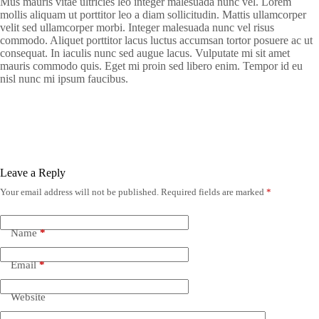
Mus mauris vitae ultricies leo integer malesuada nunc vel. Lorem
mollis aliquam ut porttitor leo a diam sollicitudin. Mattis ullamcorper
velit sed ullamcorper morbi. Integer malesuada nunc vel risus
commodo. Aliquet porttitor lacus luctus accumsan tortor posuere ac ut
consequat. In iaculis nunc sed augue lacus. Vulputate mi sit amet
mauris commodo quis. Eget mi proin sed libero enim. Tempor id eu
nisl nunc mi ipsum faucibus.
Leave a Reply
Your email address will not be published.
Required fields are marked
*
Name
*
Email
*
Website